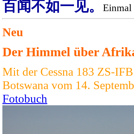
百闻不如一见。
Einmal 
Neu
Der Himmel über Afrik
Mit der Cessna 183 ZS-IFB
Botswana vom 14. Septembe
Fotobuch